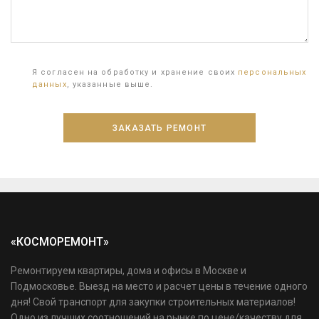
Я согласен на обработку и хранение своих
персональных
данных
, указанные выше.
«КОСМОРЕМОНТ»
Ремонтируем квартиры, дома и офисы в Москве и
Подмосковье. Выезд на место и расчет цены в течение одного
дня! Свой транспорт для закупки строительных материалов!
Одно из лучших соотношений на рынке по цене/качеству для