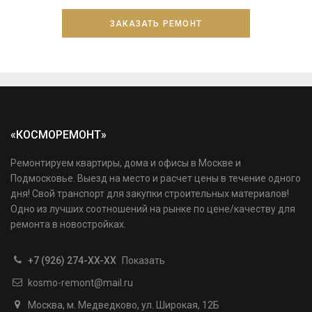
«КОСМОРЕМОНТ»
Ремонтируем квартиры, дома и офисы в Москве и
Подмосковье. Выезд на место и расчет цены в течение одного
дня! Свой транспорт для закупки строительных материалов!
Одно из лучших соотношений на рынке по цене/качеству для
ремонта в новостройках.
+7 (926) 274-XX-XX
Показать
kosmo-remont@mail.ru
Москва, м. Медведково, ул. Широкая, 12Б