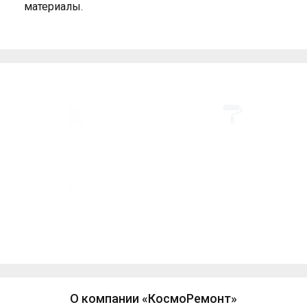
материалы.
Преимущества компании «КосмоРемонт»
ПОМОЩЬ В ЗАКУПКЕ
Все виды ремонта по
МАТЕРИАЛОВ
доступным ценам
Одно из лучших
ПОЭТАПНАЯ
соотношений по
ОПЛАТА
цене/качеству
О компании «КосмоРемонт»