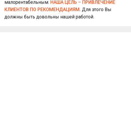
малорентабельным.
НАША ЦЕЛЬ – ПРИВЛЕЧЕНИЕ
КЛИЕНТОВ ПО РЕКОМЕНДАЦИЯМ
.
Для этого Вы
должны быть довольны нашей работой.
Схема работы
Заявка
Выезд эксперта
Вы оставляете заявку на сайте
Бесплатно приедем на объект.
или звоните нам.
Полная консультация и ответы
на любые вопросы. Расчёты на
месте.
Составление сметы
Ремонт
Заключаем договор, при
Выполняем план в
необходимости
оговоренные сроки, берем
разрабатываем дизайн-
постоплату этапами, убираем