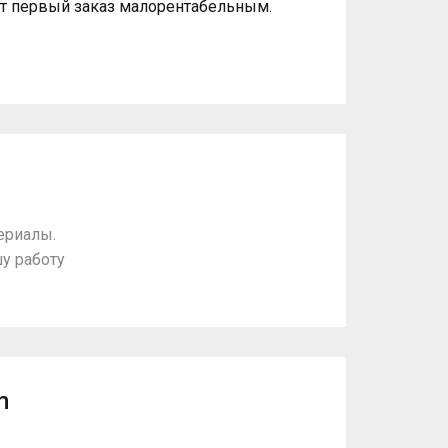
ют первый заказ малорентабельным.
ериалы.
у работу
m