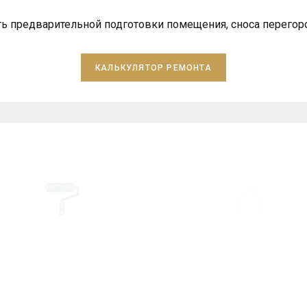
ь предварительной подготовки помещения, сноса перегор
КАЛЬКУЛЯТОР РЕМОНТА
имущества компании «КосмоРем
ВСЕ ВИДЫ РЕМОНТА ПО
ПОЭТАПНАЯ
ДОСТУПНЫМ ЦЕНАМ
ОПЛАТА