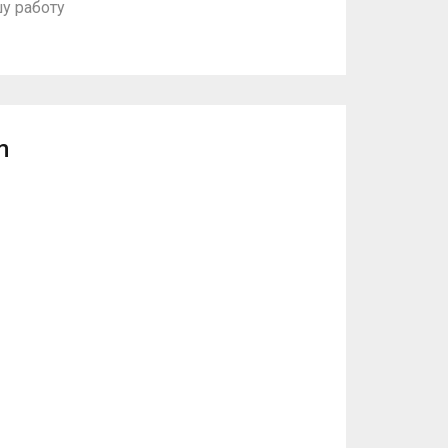
у работу
m