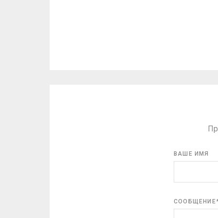
ЗАЯВКА
Вы оставляете заявку на сайте или
Бе
звоните нам.
Пол
любы
Пр
ВАШЕ ИМЯ
СООБЩЕНИЕ