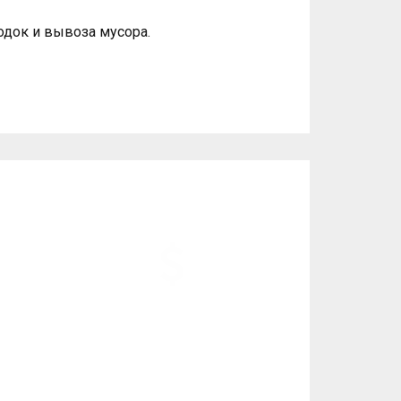
одок и вывоза мусора.
онт»
ОДНО ИЗ ЛУЧШИХ
СООТНОШЕНИЙ ПО
ЦЕНЕ/КАЧЕСТВУ