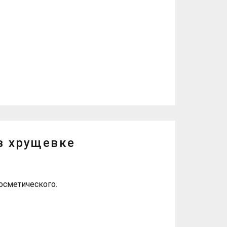
в хрущевке
осметического.