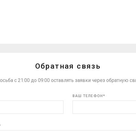
ВЫЕЗД ЭКСПЕРТА
СОСТАВЛЕНИЕ СМЕТ
сплатно приедем на объект.
Заключаем договор, при
ная консультация и ответы на
необходимости разрабатыв
е вопросы. Расчёты на месте.
дизайн-проект.
Обратная связь
осьба с 21:00 до 09:00 оставлять заявки через обратную св
ВАШ ТЕЛЕФОН*
*