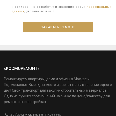
Я согласен на обработку и хранение своих
персональных
данных
, указанные выше.
«КОСМОРЕМОНТ»
Ремонтируем квартиры, дома и офисы в Москве и
Подмосковье. Выезд на место и расчет цены в течение одного
дня! Свой транспорт для закупки строительных материалов!
Одно из лучших соотношений на рынке по цене/качеству для
ремонта в новостройках.
+7 (926) 274-XX-XX
Показать