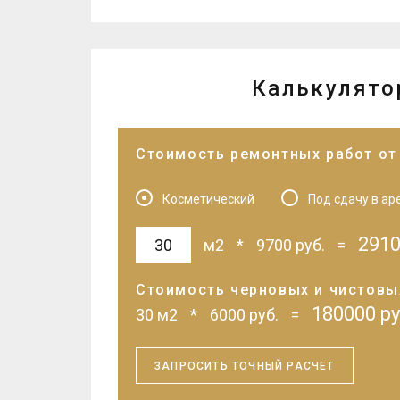
Калькулято
Стоимость ремонтных работ от
Косметический
Под сдачу в ар
291
м2
*
9700
руб.
=
Cтоимость черновых и чистовы
180000
ру
30
м2
*
6000
руб.
=
ЗАПРОСИТЬ ТОЧНЫЙ РАСЧЕТ