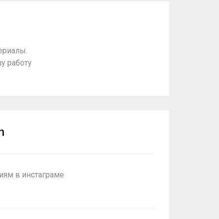
ериалы.
у работу
m
иям в инстаграме