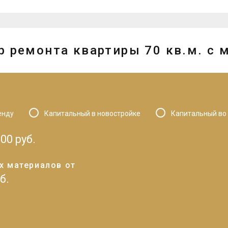
р ремонта квартиры 70 кв.м. с 
енду
Капитальный в новостройке
Капитальный во
000
руб.
х материалов от
б.