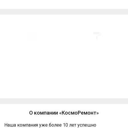
Преимущества компании «КосмоРемонт»
ПОМОЩЬ В ЗАКУПКЕ
Все виды ремонта по
МАТЕРИАЛОВ
доступным ценам
ПОЭТАПНАЯ
Одно из лучших
ОПЛАТА
соотношений по
цене/качеству
О компании «КосмоРемонт»
Наша компания уже более 10 лет успешно