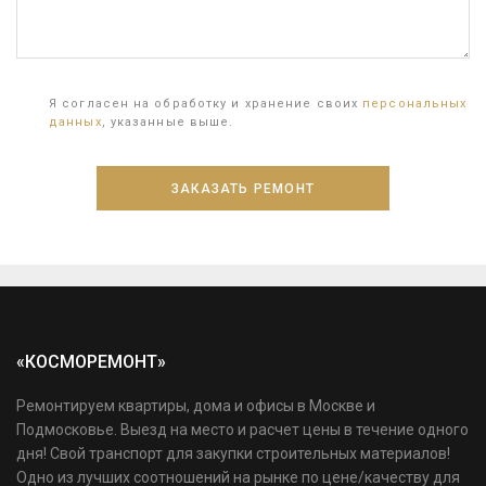
Я согласен на обработку и хранение своих
персональных
данных
, указанные выше.
«КОСМОРЕМОНТ»
Ремонтируем квартиры, дома и офисы в Москве и
Подмосковье. Выезд на место и расчет цены в течение одного
дня! Свой транспорт для закупки строительных материалов!
Одно из лучших соотношений на рынке по цене/качеству для