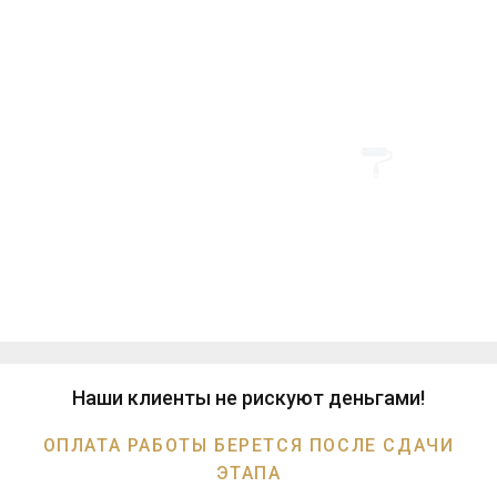
Заявка
Выезд эксперта
Вы оставляете заявку на сайте
Бесплатно приедем на объект.
или звоните нам.
Полная консультация и ответы
на любые вопросы. Расчёты на
месте.
Составление сметы
Ремонт
Заключаем договор, при
Выполняем план в
необходимости
оговоренные сроки, берем
разрабатываем дизайн-
постоплату этапами, убираем
проект.
строительный мусор.
Наши клиенты не рискуют деньгами!
ОПЛАТА РАБОТЫ БЕРЕТСЯ ПОСЛЕ СДАЧИ
ЭТАПА