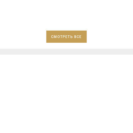
СМОТРЕТЬ ВСЕ
Преимущества компании «КосмоРемонт»
ПОМОЩЬ В ЗАКУПКЕ
Все виды ремонта по
МАТЕРИАЛОВ
доступным ценам
ПОЭТАПНАЯ
Одно из лучших
ОПЛАТА
соотношений по
цене/качеству