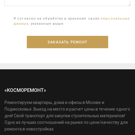
Я согласен на обработку и хранение своих
персональных
данных
, указанные выше.
«КОСМОРЕМОНТ»
Ремонтируем квартиры, дома и офисы в Москве и
Подмосковье. Выезд на место и расчет цены в течение одного
дня! Свой транспорт для закупки строительных материалов!
Одно из лучших соотношений на рынке по цене/качеству для
ремонта в новостройках.